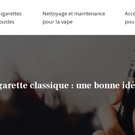
cigarettes
Nettoyage et maintenance
Acce
bustes
pour la vape
pour
arette classique : une bonne id