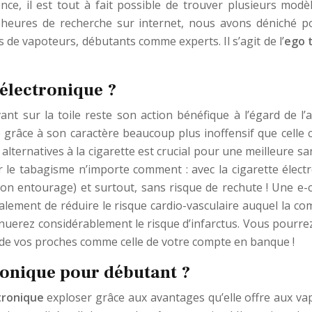
e, il est tout à fait possible de trouver plusieurs modè
 heures de recherche sur internet, nous avons déniché po
s de vapoteurs, débutants comme experts. Il s’agit de l’
ego t
 électronique ?
ant sur la toile reste son action bénéfique à l’égard de l’
e grâce à son caractère beaucoup plus inoffensif que celle 
lternatives à la cigarette est crucial pour une meilleure sa
r le tabagisme n’importe comment : avec la cigarette élec
 son entourage) et surtout, sans risque de rechute ! Une e-
galement de réduire le risque cardio-vasculaire auquel la c
inuerez considérablement le risque d’infarctus. Vous pourre
té de vos proches comme celle de votre compte en banque !
ronique pour débutant ?
tronique
exploser grâce aux avantages qu’elle offre aux vap