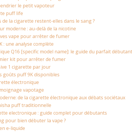
lendrier le petit vapoteur
te puff life
e la cigarette restent-elles dans le sang ?
r moderne : au-delà de la nicotine
atives vape pour arrêter de fumer
9K : une analyse complète
nique Q16 [specific model name]: le guide du parfait débutan
mier kit pour arrêter de fumer
ive 1 cigarette par jour
s goûts puff 9K disponibles
rette électronique
 témoignage vapotage
derne: de la cigarette électronique aux débats sociétaux
hisha puff traditionnelle
ette electronique : guide complet pour débutants
g pour bien débuter la vape ?
en e-liquide