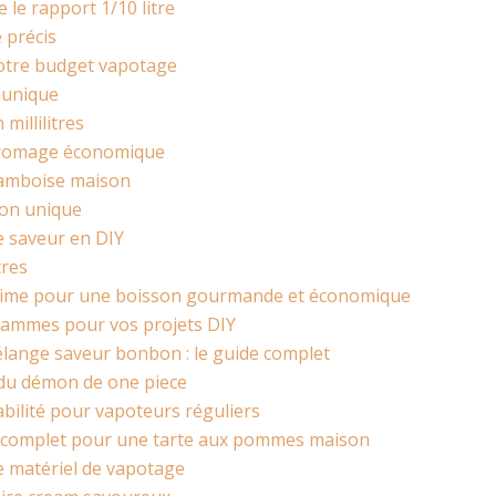
le rapport 1/10 litre
e précis
votre budget vapotage
e unique
millilitres
 fromage économique
framboise maison
ion unique
e saveur en DIY
tres
ultime pour une boisson gourmande et économique
rammes pour vos projets DIY
élange saveur bonbon : le guide complet
s du démon de one piece
tabilité pour vapoteurs réguliers
de complet pour une tarte aux pommes maison
e matériel de vapotage