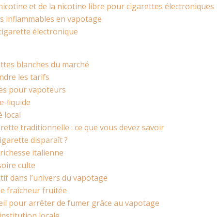
cotine et de la nicotine libre pour cigarettes électroniques
des inflammables en vapotage
cigarette électronique
ettes blanches du marché
dre les tarifs
ues pour vapoteurs
e-liquide
 local
tte traditionnelle : ce que vous devez savoir
garette disparaît ?
richesse italienne
soire culte
tif dans l’univers du vapotage
e fraîcheur fruitée
nseil pour arrêter de fumer grâce au vapotage
institution locale