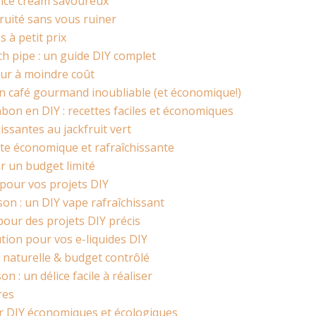
e ice cream savoureux
ruité sans vous ruiner
 à petit prix
ch pipe : un guide DIY complet
eur à moindre coût
 café gourmand inoubliable (et économique!)
on en DIY : recettes faciles et économiques
issantes au jackfruit vert
te économique et rafraîchissante
r un budget limité
pour vos projets DIY
son : un DIY vape rafraîchissant
pour des projets DIY précis
ution pour vos e-liquides DIY
 naturelle & budget contrôlé
: un délice facile à réaliser
res
ur DIY économiques et écologiques