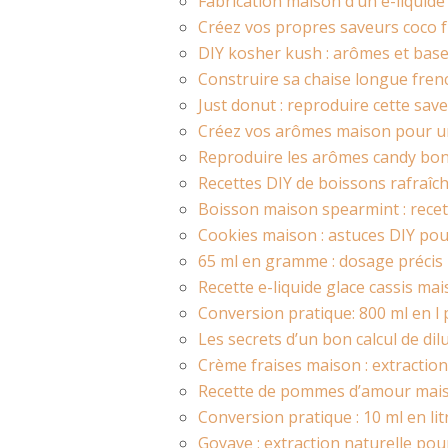
Fabrication maison d’un e-liquid
Créez vos propres saveurs coco f
DIY kosher kush : arômes et bases
Construire sa chaise longue fren
Just donut : reproduire cette sav
Créez vos arômes maison pour un
Reproduire les arômes candy bonb
Recettes DIY de boissons rafraîch
Boisson maison spearmint : recet
Cookies maison : astuces DIY pou
65 ml en gramme : dosage précis 
Recette e-liquide glace cassis mai
Conversion pratique: 800 ml en l 
Les secrets d’un bon calcul de dil
Crème fraises maison : extraction
Recette de pommes d’amour maison 
Conversion pratique : 10 ml en lit
Goyave : extraction naturelle po