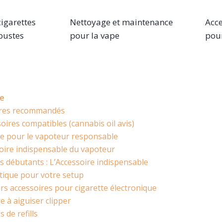
cigarettes
Nettoyage et maintenance
Acce
bustes
pour la vape
pour
pe
soires recommandés
soires compatibles (cannabis oil avis)
he pour le vapoteur responsable
oire indispensable du vapoteur
 débutants : L’Accessoire indispensable
astique pour votre setup
urs accessoires pour cigarette électronique
e à aiguiser clipper
 de refills