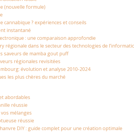
se (nouvelle formule)
de
 cannabique ? expériences et conseils
ent instantané
électronique : une comparaison approfondie
y régionale dans le secteur des technologies de l’informati
tes saveurs de mamba gout puff
eurs régionales revisitées
embourg: évolution et analyse 2010-2024
ques les plus chères du marché
 et abordables
nille réussie
s vos mélanges
ptueuse réussie
 chanvre DIY : guide complet pour une création optimale