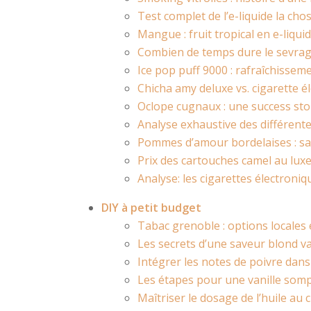
Test complet de l’e-liquide la cho
Mangue : fruit tropical en e-liqui
Combien de temps dure le sevrage
Ice pop puff 9000 : rafraîchissem
Chicha amy deluxe vs. cigarette 
Oclope cugnaux : une success stor
Analyse exhaustive des différen
Pommes d’amour bordelaises : sav
Prix des cartouches camel au lux
Analyse: les cigarettes électroni
DIY à petit budget
Tabac grenoble : options locales
Les secrets d’une saveur blond va
Intégrer les notes de poivre dan
Les étapes pour une vanille som
Maîtriser le dosage de l’huile au