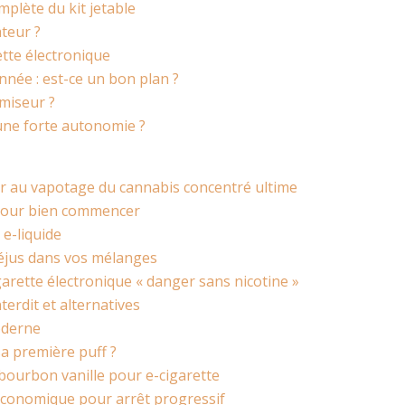
mplète du kit jetable
teur ?
ette électronique
nnée : est-ce un bon plan ?
omiseur ?
une forte autonomie ?
ur au vapotage du cannabis concentré ultime
 pour bien commencer
 e-liquide
fréjus dans vos mélanges
igarette électronique « danger sans nicotine »
erdit et alternatives
oderne
 première puff ?
 bourbon vanille pour e-cigarette
 économique pour arrêt progressif